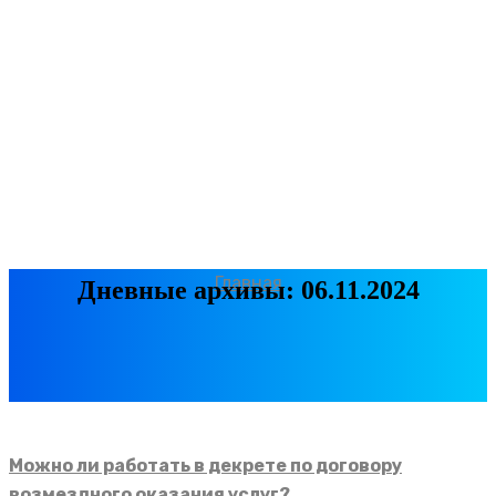
Главная
Дневные архивы: 06.11.2024
Можно ли работать в декрете по договору
возмездного оказания услуг?